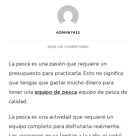
ADMIN7412
EN
DEJA UN COMENTARIO
¿DÓNDE
COMPRAR
La pesca es una pasión que requiere un
ARTÍCULOS
presupuesto para practicarla. Esto no significa
DE
PESCA
que tengas que gastar mucho dinero para
BARATOS?
tener una
equipo de pesca
equipo de pesca de
calidad.
La pesca es una actividad que requiere un
equipo completo para disfrutarla realmente.
Los accesorios no se limitan a la caña, el sedal,