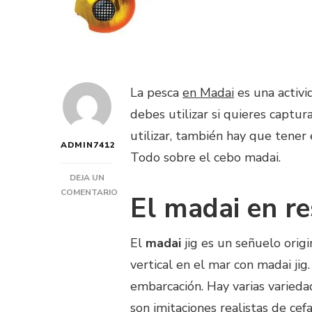
La pesca
en Madai
es una activi
debes utilizar si quieres captu
utilizar, también hay que tener e
ADMIN7412
Todo sobre el cebo madai.
DEJA UN
COMENTARIO
El madai en r
EN
¿QUÉ
CEBO
El
madai
jig es un señuelo origi
EN
vertical en el mar con madai jig.
MADAI?
embarcación. Hay varias variedad
son imitaciones realistas de ce