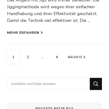
Jiggingmethode wird wegen ihrer einfachen
Handhabung und ihrer Effektivität geschätzt.
Damit die Technik viel effektiver ist. Die …
MEHR ERFAHREN
Seitennummerierung
SEITE
SEITE
SEITE
1
2
…
4
NÄCHSTE
der
Beiträge
Suchst
du
nach
etwas?
NEUESTE BEITRÄGE