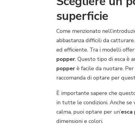
Scegliere un p
LA
MIGLIORE
superficie
ESCA
POPPER
PER
Come menzionato nell’introduzion
IL
abbastanza difficili da catturare.
TONNO?
ed efficiente. Tra i modelli offe
popper
. Questo tipo di esca è a
popper
è facile da nuotare. Per
raccomanda di optare per questo
È importante sapere che questo 
in tutte le condizioni. Anche se
calma, puoi optare per un’
esca
dimensioni e colori.