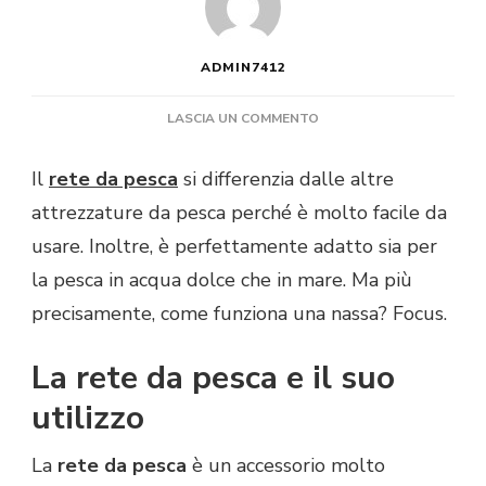
ADMIN7412
SU
LASCIA UN COMMENTO
COME
FUNZIONA
Il
rete da pesca
si differenzia dalle altre
UNA
attrezzature da pesca perché è molto facile da
RETE
DA
usare. Inoltre, è perfettamente adatto sia per
PESCA?
la pesca in acqua dolce che in mare. Ma più
precisamente, come funziona una nassa? Focus.
La rete da pesca e il suo
utilizzo
La
rete da pesca
è un accessorio molto