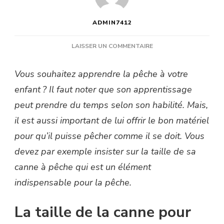
ADMIN7412
SUR
LAISSER UN COMMENTAIRE
QUELLE
TAILLE
Vous souhaitez apprendre la pêche à votre
DE
enfant ? Il faut noter que son apprentissage
CANNE
À
peut prendre du temps selon son habilité. Mais,
PÊCHE
il est aussi important de lui offrir le bon matériel
POUR
UN
pour qu’il puisse pêcher comme il se doit. Vous
ENFANT
devez par exemple insister sur la taille de sa
?
canne à pêche qui est un élément
indispensable pour la pêche.
La taille de la canne pour