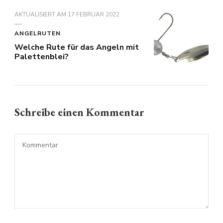
AKTUALISIERT AM
17 FEBRUAR 2022
ANGELRUTEN
Welche Rute für das Angeln mit
Palettenblei?
Schreibe einen Kommentar