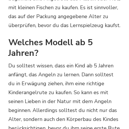
mit kleinen Fischen zu kaufen. Es ist sinnvoller,
das auf der Packung angegebene Alter zu
überprüfen, bevor du das Lernspielzeug kaufst.
Welches Modell ab 5
Jahren?
Du solltest wissen, dass ein Kind ab 5 Jahren
anfängt, das Angeln zu lernen. Dann solltest
du in Erwägung ziehen, ihm eine richtige
Kinderangelrute zu kaufen. So kann es mit
seinen Lieben in der Natur mit dem Angeln
beginnen. Allerdings solltest du nicht nur das
Alter, sondern auch den Körperbau des Kindes
berücksichtigen, bevor du ihm seine erste Rute