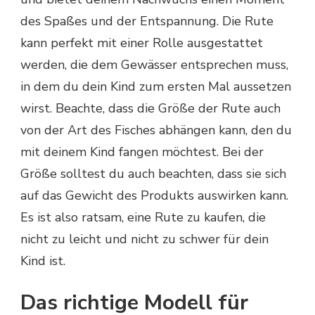
des Spaßes und der Entspannung. Die Rute
kann perfekt mit einer Rolle ausgestattet
werden, die dem Gewässer entsprechen muss,
in dem du dein Kind zum ersten Mal aussetzen
wirst. Beachte, dass die Größe der Rute auch
von der Art des Fisches abhängen kann, den du
mit deinem Kind fangen möchtest. Bei der
Größe solltest du auch beachten, dass sie sich
auf das Gewicht des Produkts auswirken kann.
Es ist also ratsam, eine Rute zu kaufen, die
nicht zu leicht und nicht zu schwer für dein
Kind ist.
Das richtige Modell für