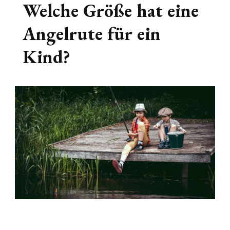
Welche Größe hat eine
Angelrute für ein
Kind?