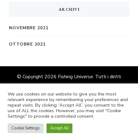
ARCHIVI
NOVEMBRE 2021
OTTOBRE 2021
© Copyright 2026
Fishing Universe
. Tutti i diritti
riservati.
Vilva | Sviluppato da
Blossom Themes
.
Powered by
WordPress
.
We use cookies on our website to give you the most
relevant experience by remembering your preferences and
repeat visits. By clicking “Accept All”, you consent to the
use of ALL the cookies. However, you may visit "Cookie
Inglese
Francese
Tedesco
Settings" to provide a controlled consent.
Italiano
Spagnolo
Cookie Settings
Accept All