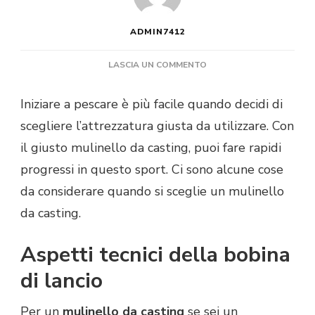
ADMIN7412
SU
LASCIA UN COMMENTO
CON
QUALE
Iniziare a pescare è più facile quando decidi di
MULINELLO
scegliere l’attrezzatura giusta da utilizzare. Con
DA
CASTING
il giusto mulinello da casting, puoi fare rapidi
INIZIARE?
progressi in questo sport. Ci sono alcune cose
da considerare quando si sceglie un mulinello
da casting.
Aspetti tecnici della bobina
di lancio
Per un
mulinello da casting
se sei un