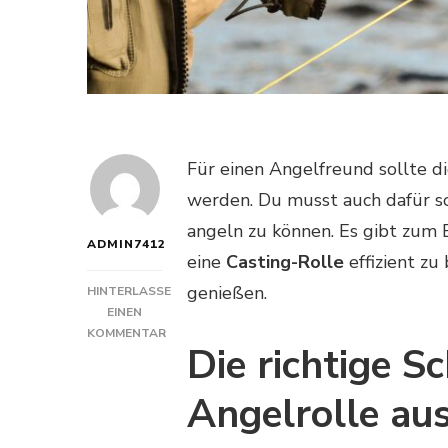
Für einen Angelfreund sollte d
werden. Du musst auch dafür sor
angeln zu können. Es gibt zum B
ADMIN7412
eine
Casting-Rolle
effizient zu
genießen.
HINTERLASSE
EINEN
KOMMENTAR
Die richtige S
ZU
WIE
FÜLLT
Angelrolle au
MAN
EINE