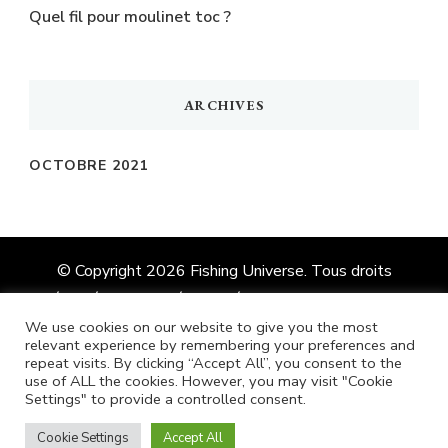
Quel fil pour moulinet toc ?
ARCHIVES
OCTOBRE 2021
© Copyright 2026
Fishing Universe
. Tous droits
réservés.
Vilva | Développé par
Blossom Themes
.
Propulsé par
WordPress
We use cookies on our website to give you the most
relevant experience by remembering your preferences and
repeat visits. By clicking “Accept All”, you consent to the
use of ALL the cookies. However, you may visit "Cookie
Anglais
Français
Allemand
Settings" to provide a controlled consent.
Italien
Espagnol
Cookie Settings
Accept All