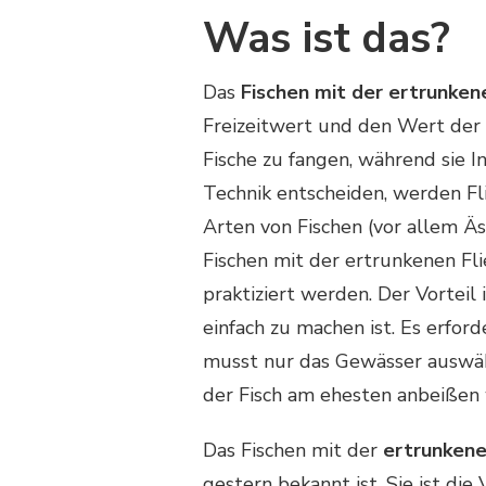
ÜBT
Was ist das?
MAN
DAS
FLIEGENFISCHEN
Das
Fischen mit der ertrunken
MIT
Freizeitwert und den Wert der
DER
NASSFLIEGE?
Fische zu fangen, während sie In
Technik entscheiden, werden Fl
Arten von Fischen (vor allem Äs
Fischen mit der ertrunkenen Fli
praktiziert werden. Der Vorteil 
einfach zu machen ist. Es erfor
musst nur das Gewässer auswähl
der Fisch am ehesten anbeißen 
Das Fischen mit der
ertrunkene
gestern bekannt ist. Sie ist die