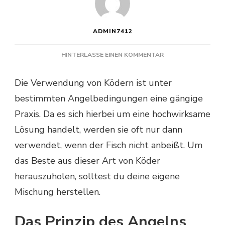
ADMIN7412
ZU
HINTERLASSE EINEN KOMMENTAR
WIE
BEREITET
Die Verwendung von Ködern ist unter
MAN
bestimmten Angelbedingungen eine gängige
ANGELKÖDER
ZU?
Praxis. Da es sich hierbei um eine hochwirksame
Lösung handelt, werden sie oft nur dann
verwendet, wenn der Fisch nicht anbeißt. Um
das Beste aus dieser Art von Köder
herauszuholen, solltest du deine eigene
Mischung herstellen.
Das Prinzip des Angelns